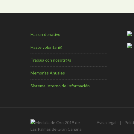
Haz un donativo
Hazte voluntari@
Trabaja con nosotr@s
Memorias Anuales
Sistema Interno de Información
Aviso legal
- | -
Polít