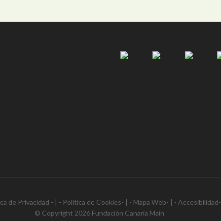
ica de Privacidad
- | -
Política de Cookies
- | -
Mapa Web
- | -
Accesibilidad
© Copyright 2026
Fundación Canaria Main