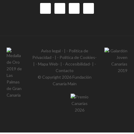
Aviso legal
- | -
Política de
Privacidad
- | -
Política de Cookies
-
| -
Mapa Web
- | -
Accesibilidad
- | -
Contacto
© Copyright 2026
Fundación
Canaria Main