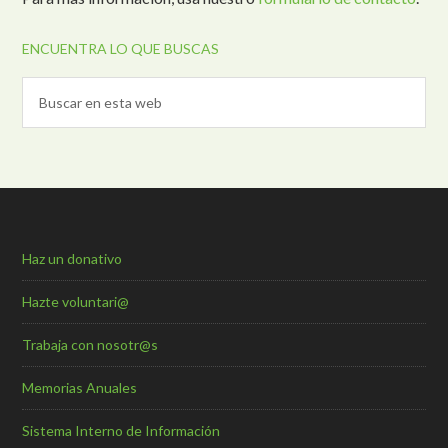
ENCUENTRA LO QUE BUSCAS
Haz un donativo
Hazte voluntari@
Trabaja con nosotr@s
Memorias Anuales
Sistema Interno de Información