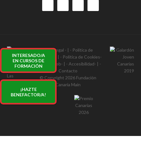
Aviso legal
- | -
Política de
INTERESADO/A
Privacidad
- | -
Política de Cookies
-
EN CURSOS DE
| -
Mapa Web
- | -
Accesibilidad
- | -
FORMACIÓN
Contacto
© Copyright 2026
Fundación
Canaria Main
¡HAZTE
BENEFACTOR/A!