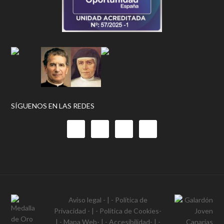
SÍGUENOS EN LAS REDES
Aviso legal
- | -
Política de
Privacidad
- | -
Política de Cookies
-
| -
Mapa Web
- | -
Accesibilidad
- | -