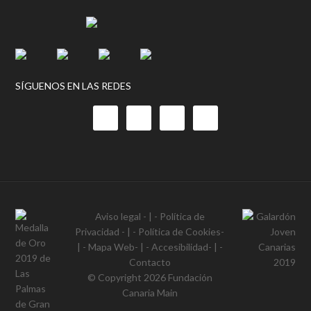
SÍGUENOS EN LAS REDES
Aviso legal
- | -
Política de
Privacidad
- | -
Política de Cookies
-
| -
Mapa Web
- | -
Accesibilidad
- | -
Contacto
© Copyright 2026
Fundación
Canaria Main