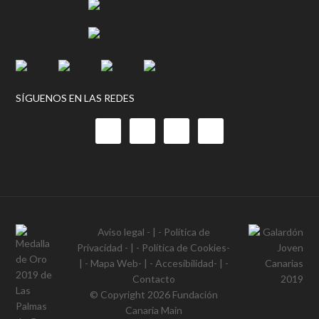
SÍGUENOS EN LAS REDES
Aviso legal
- | -
Política de
Privacidad
- | -
Política de Cookies
-
| -
Mapa Web
- | -
Accesibilidad
- | -
Contacto
© Copyright 2026
Fundación
Canaria Main