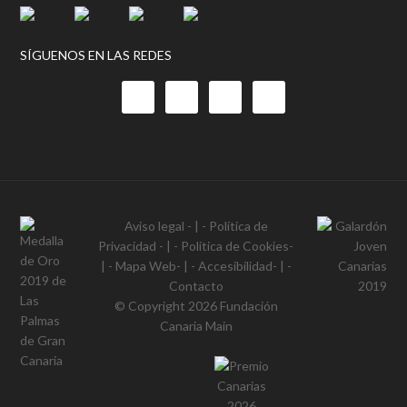
SÍGUENOS EN LAS REDES
Aviso legal
- | -
Política de
Privacidad
- | -
Política de Cookies
-
| -
Mapa Web
- | -
Accesibilidad
- | -
Contacto
© Copyright 2026
Fundación
Canaria Main