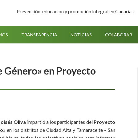
Prevención, educación y promoción integral en Canarias
MOS
TRANSPARENCIA
NOTICIAS
COLABORAR
de Género» en Proyecto
oisés Oliva
impartió a los participantes del
Proyecto
ro»
en los distritos de Ciudad Alta y Tamaraceite – San
ible en todos los colectivos sociales para informar,