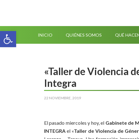
Abrir barra de herramientas
INICIO
QUIÉNES SOMOS
QUÉ HACE
«Taller de Violencia 
Integra
22 NOVIEMBRE, 2019
El pasado miercoles y hoy, el
Gabinete de M
INTEGRA
el «
Taller de Violencia de Géne
Lorenzo – Tenoya. Una formación imprescind