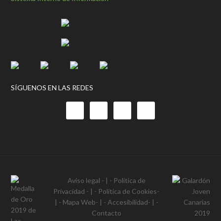
SÍGUENOS EN LAS REDES
Aviso legal
- | -
Política de
Privacidad
- | -
Política de Cookies
-
| -
Mapa Web
- | -
Accesibilidad
- | -
Contacto