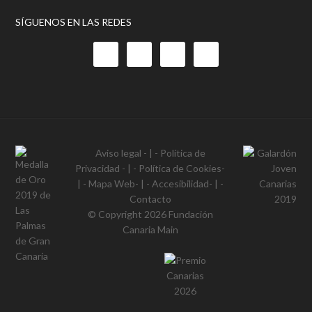
SÍGUENOS EN LAS REDES
Aviso legal
- | -
Política de
Privacidad
- | -
Política de Cookies
-
| -
Mapa Web
- | -
Accesibilidad
- | -
Contacto
© Copyright 2026
Fundación
Canaria Main