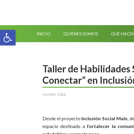
Abrir barra de herramientas
INICIO
QUIÉNES SOMOS
QUÉ HACE
Taller de Habilidades
Conectar” en Inclusió
4 JUNIO, 2026
Desde el proyecto
Inclusión Social Main
, d
espacio destinado a
fortalecer la comun
saludables y respetuosas
.