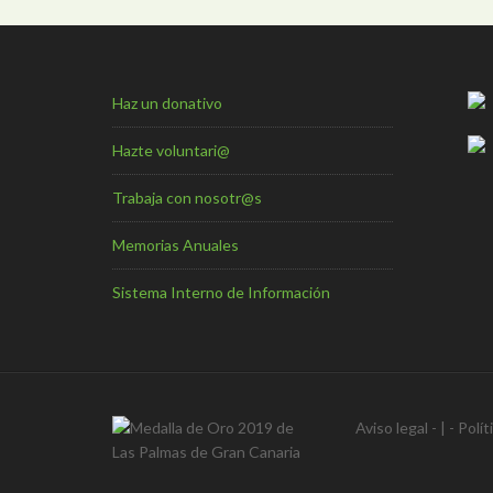
Haz un donativo
Hazte voluntari@
Trabaja con nosotr@s
Memorias Anuales
Sistema Interno de Información
Aviso legal
- | -
Polít