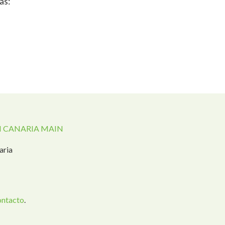
as:
 CANARIA MAIN
aria
ontacto
.