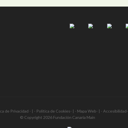
ica de Privacidad
- | -
Política de Cookies
- | -
Mapa Web
- | -
Accesibilidad
© Copyright 2026
Fundación Canaria Main