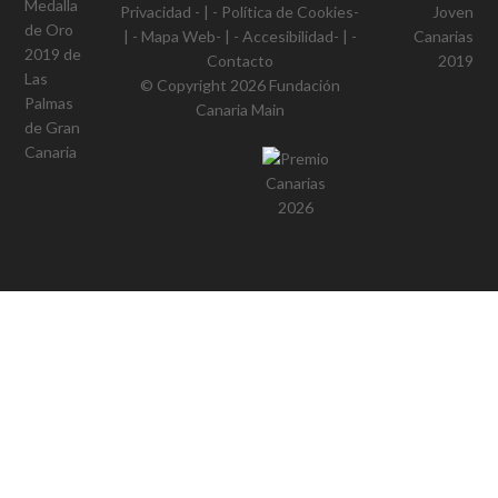
Privacidad
- | -
Política de Cookies
-
| -
Mapa Web
- | -
Accesibilidad
- | -
Contacto
© Copyright 2026
Fundación
Canaria Main