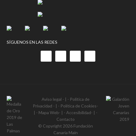
SÍGUENOS EN LAS REDES
Aviso legal
- | -
Política de
Privacidad
- | -
Política de Cookies
-
| -
Mapa Web
- | -
Accesibilidad
- | -
Contacto
© Copyright 2026
Fundación
Canaria Main