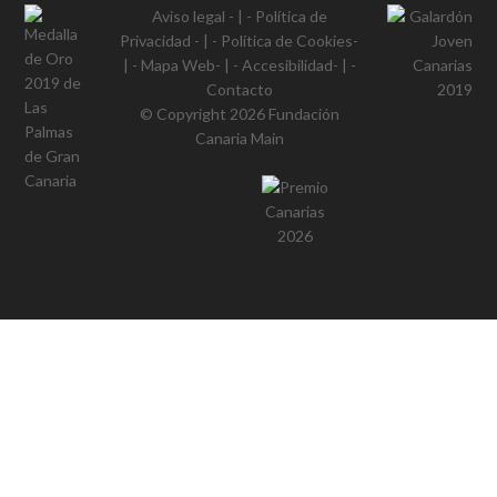
Aviso legal
- | -
Política de
Privacidad
- | -
Política de Cookies
-
| -
Mapa Web
- | -
Accesibilidad
- | -
Contacto
© Copyright 2026
Fundación
Canaria Main