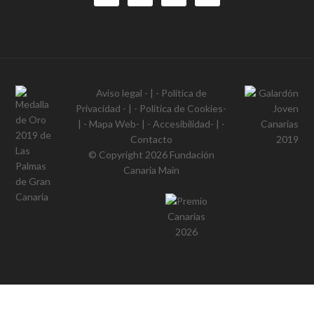
Aviso legal
- | -
Política de
Privacidad
- | -
Política de Cookies
-
| -
Mapa Web
- | -
Accesibilidad
- | -
Contacto
© Copyright 2026
Fundación
Canaria Main