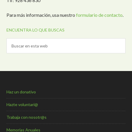
Tlf: 928 436 830
Para más información, usa nuestro
formulario de contacto
.
ENCUENTRA LO QUE BUSCAS
Haz un donativo
Hazte voluntari@
Trabaja con nosotr@s
Memorias Anuales