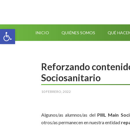
Abrir barra de herramientas
INICIO
QUIÉNES SOMOS
QUÉ HACE
Reforzando contenido
Sociosanitario
10 FEBRERO, 2022
Algunos/as alumnos/as del
PIIIL Main Soc
otros/as permanecen en nuestra entidad
rep