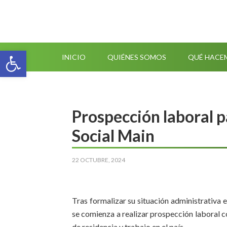
Abrir barra de herramientas
INICIO
QUIÉNES SOMOS
QUÉ HACE
Prospección laboral 
Social Main
22 OCTUBRE, 2024
Tras formalizar su situación administrativa en
se comienza a realizar prospección laboral c
de residencia y trabajo en el país.