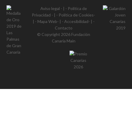
Aviso legal
- | -
Política de
Privacidad
- | -
Política de Cookies
-
| -
Mapa Web
- | -
Accesibilidad
- | -
Contacto
© Copyright 2026
Fundación
Canaria Main