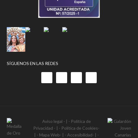
SÍGUENOS EN LAS REDES
Aviso legal
- | -
Política de
Privacidad
- | -
Política de Cookies
-
| -
Mapa Web
- | -
Accesibilidad
- | -