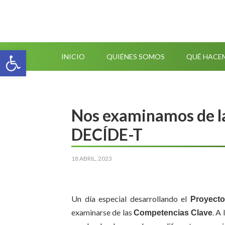
Abrir barra de herramientas
INICIO
QUIÉNES SOMOS
QUÉ HACE
Nos examinamos de la
DECÍDE-T
18 ABRIL, 2023
Un día especial desarrollando el
Proyect
examinarse de las
. A
Competencias Clave