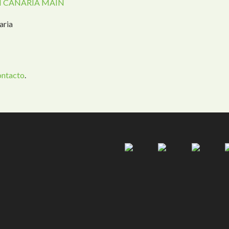
 CANARIA MAIN
aria
ontacto
.