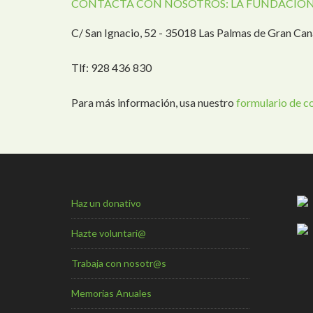
CONTACTA CON NOSOTROS: LA FUNDACIÓN
C/ San Ignacio, 52 - 35018 Las Palmas de Gran Can
Tlf: 928 436 830
Para más información, usa nuestro
formulario de c
Haz un donativo
Hazte voluntari@
Trabaja con nosotr@s
Memorias Anuales