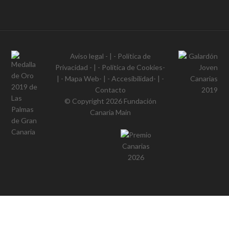
Aviso legal
- | -
Política de
Privacidad
- | -
Política de Cookies
-
| -
Mapa Web
- | -
Accesibilidad
- | -
Contacto
© Copyright 2026
Fundación
Canaria Main