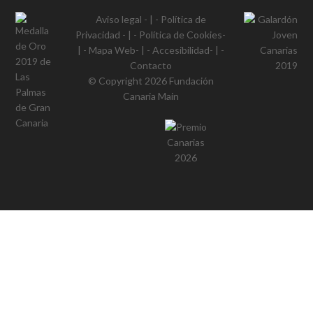
Aviso legal
- | -
Política de
Privacidad
- | -
Política de Cookies
-
| -
Mapa Web
- | -
Accesibilidad
- | -
Contacto
© Copyright 2026
Fundación
Canaria Main