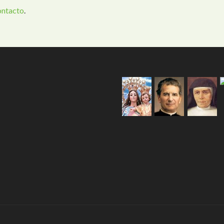
ontacto
.