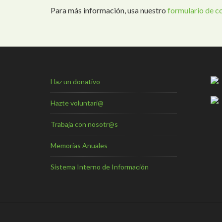
Para más información, usa nuestro
formulario de c
Haz un donativo
Hazte voluntari@
Trabaja con nosotr@s
Memorias Anuales
Sistema Interno de Información