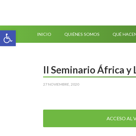
Abrir barra de herramientas
INICIO
QUIÉNES SOMOS
QUÉ HACE
II Seminario África y
27 NOVIEMBRE, 2020
ACCESO AL 