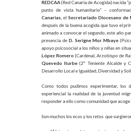
REDCAA
(Red Canaria de Acogida) nacida “p
punto de vista humanitario” – conform
Canarias
, el
Secretariado Diocesano de 
después de la buena acogida que tuvo el pr
animado a convocar el segundo, este año pa
presencia de
D. Serigne Mor Mbaye
(Psic
apoyo psicosocial a los niños y niñas en situ
López Romero
(Cardenal, Arzobispo de Ra
Quevedo Iturbe
(2º Teniente Alcalde y C
Desarrollo Local e Igualdad, Diversidad y Sol
Como todos pudimos experimentar, los d
experiencial la realidad de la juventud mi
responder a ello como comunidad que acoge p
Son muchos los ecos y los retos que surgieron,