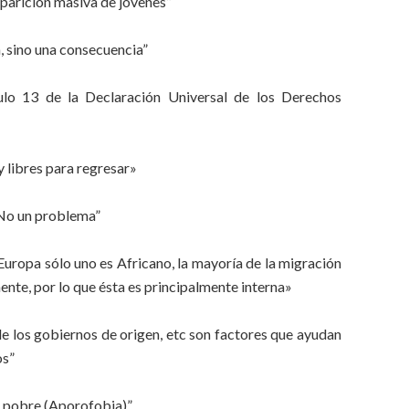
aparición masiva de jóvenes”
 sino una consecuencia”
lo 13 de la Declaración Universal de los Derechos
y libres para regresar»
“No un problema”
Europa sólo uno es Africano, la mayoría de la migración
nente, por lo que ésta es principalmente interna»
 de los gobiernos de origen, etc son factores que ayudan
os”
al pobre (Aporofobia)”