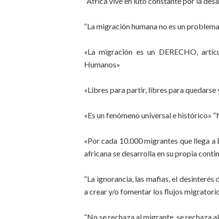
“África vive en luto constante por la des
“La migración humana no es un problema,
«La migración es un DERECHO, artícu
Humanos»
«Libres para partir, libres para quedarse 
«Es un fenómeno universal e histórico» 
«Por cada 10.000 migrantes que llega a 
africana se desarrolla en su propia conti
“La ignorancia, las mafias, el desinterés
a crear y/o fomentar los flujos migratori
“No se rechaza al migrante, se rechaza 