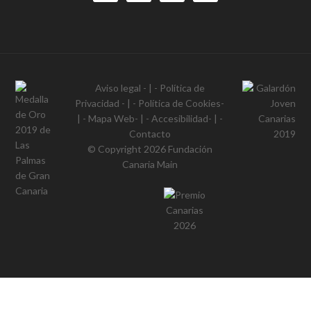
Aviso legal
- | -
Política de
Privacidad
- | -
Política de Cookies
-
| -
Mapa Web
- | -
Accesibilidad
- | -
Contacto
© Copyright 2026
Fundación
Canaria Main