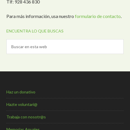
Tlf: 928 436 830
Para más información, usa nuestro
formulario de contacto
.
ENCUENTRA LO QUE BUSCAS
Haz un donativo
Hazte voluntari@
Trabaja con nosotr@s
Memorias Anuales