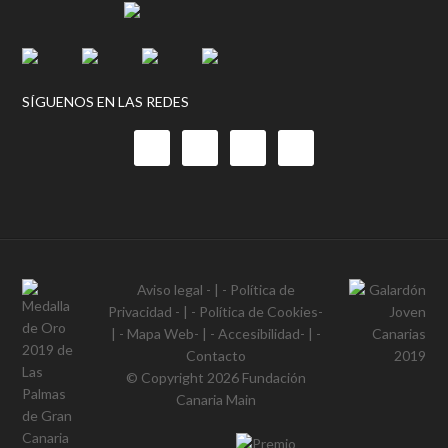
SÍGUENOS EN LAS REDES
Aviso legal
- | -
Política de
Privacidad
- | -
Política de Cookies
-
| -
Mapa Web
- | -
Accesibilidad
- | -
Contacto
© Copyright 2026
Fundación
Canaria Main