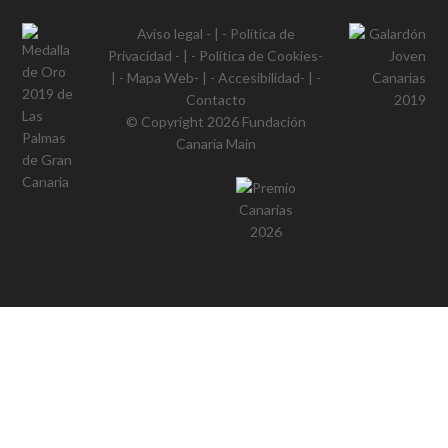
Aviso legal
- | -
Política de
Privacidad
- | -
Política de Cookies
-
| -
Mapa Web
- | -
Accesibilidad
- | -
Contacto
© Copyright 2026
Fundación
Canaria Main