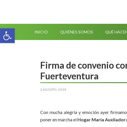
Abrir barra de herramientas
INICIO
QUIÉNES SOMOS
QUÉ HACE
Firma de convenio con
Fuerteventura
2 AGOSTO, 2019
Con mucha alegría y emoción ayer firmamo
poner en marcha el
Hogar María Auxliador