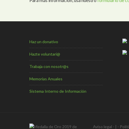
Para más información, usa nuestro
formulario de c
Haz un donativo
Hazte voluntari@
Trabaja con nosotr@s
Memorias Anuales
Sistema Interno de Información
Aviso legal
- | -
Polít