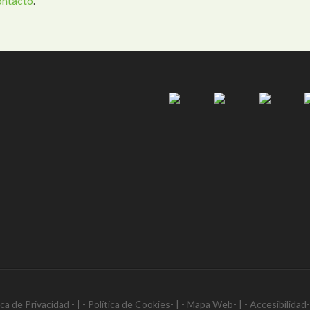
ontacto
.
ica de Privacidad
- | -
Política de Cookies
- | -
Mapa Web
- | -
Accesibilidad