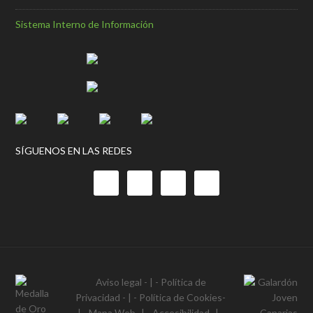
Sistema Interno de Información
SÍGUENOS EN LAS REDES
Aviso legal
- | -
Política de
Privacidad
- | -
Política de Cookies
-
| -
Mapa Web
- | -
Accesibilidad
- | -