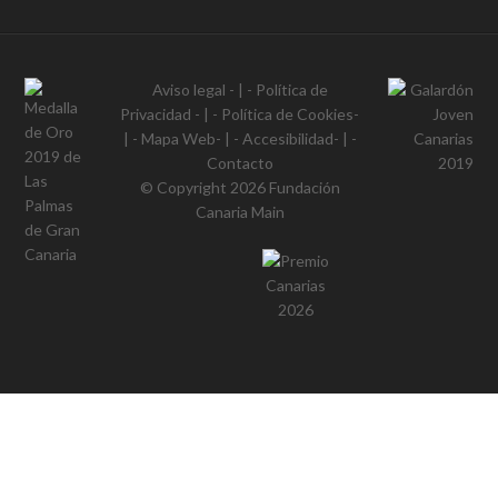
Aviso legal
- | -
Política de
Privacidad
- | -
Política de Cookies
-
| -
Mapa Web
- | -
Accesibilidad
- | -
Contacto
© Copyright 2026
Fundación
Canaria Main