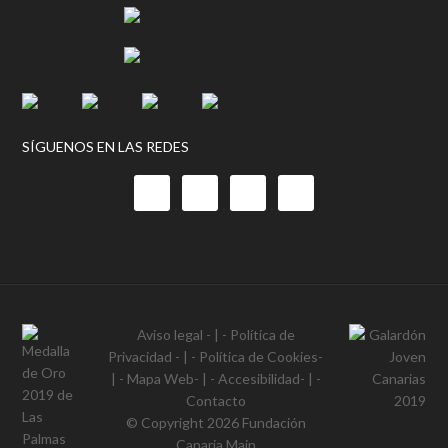
SÍGUENOS EN LAS REDES
Aviso legal
- | -
Política de
Privacidad
- | -
Política de Cookies
-
| -
Mapa Web
- | -
Accesibilidad
- | -
Contacto
© Copyright 2026
Fundación
Canaria Main