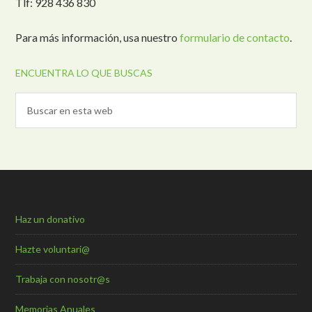
Tlf: 928 436 830
Para más información, usa nuestro
formulario de contacto
.
ENCUENTRA LO QUE BUSCAS
Haz un donativo
Hazte voluntari@
Trabaja con nosotr@s
Memorias Anuales