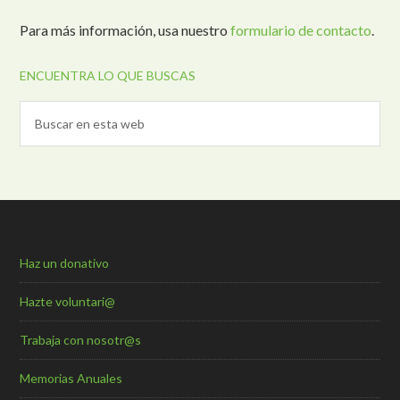
Para más información, usa nuestro
formulario de contacto
.
ENCUENTRA LO QUE BUSCAS
Haz un donativo
Hazte voluntari@
Trabaja con nosotr@s
Memorias Anuales