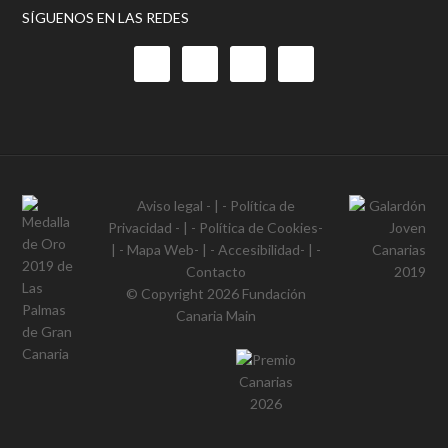
SÍGUENOS EN LAS REDES
Aviso legal
- | -
Política de
Privacidad
- | -
Política de Cookies
-
| -
Mapa Web
- | -
Accesibilidad
- | -
Contacto
© Copyright 2026
Fundación
Canaria Main