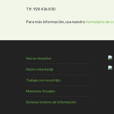
Tlf: 928 436 830
Para más información, usa nuestro
formulario de c
Haz un donativo
Hazte voluntari@
Trabaja con nosotr@s
Memorias Anuales
Sistema Interno de Información