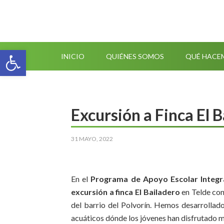
Abrir barra de herramientas
INICIO
QUIÉNES SOMOS
QUÉ HACE
Excursión a Finca El 
31 MAYO, 2022
En el
Programa de Apoyo Escolar Integral
excursión a finca El Bailadero
en Telde con
del barrio del Polvorín. Hemos desarrollad
acuáticos dónde los jóvenes han disfrutado 