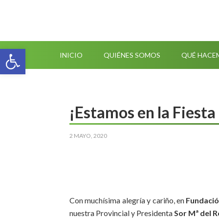
Abrir barra de herramientas
INICIO
QUIÉNES SOMOS
QUÉ HACE
¡Estamos en la Fiesta 
2 MAYO, 2020
Con muchísima alegría y cariño, en
Fundació
nuestra Provincial y Presidenta
Sor Mª del R