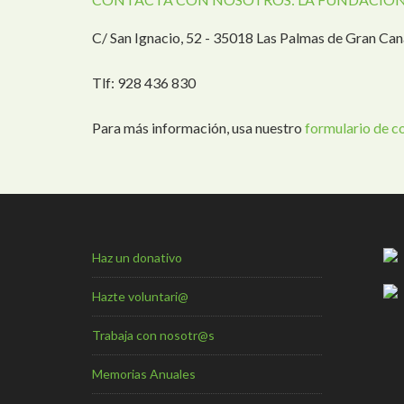
C/ San Ignacio, 52 - 35018 Las Palmas de Gran Can
Tlf: 928 436 830
Para más información, usa nuestro
formulario de c
Haz un donativo
Hazte voluntari@
Trabaja con nosotr@s
Memorias Anuales