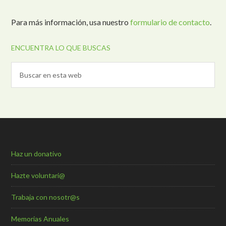
Para más información, usa nuestro
formulario de contacto
.
ENCUENTRA LO QUE BUSCAS
Haz un donativo
Hazte voluntari@
Trabaja con nosotr@s
Memorias Anuales