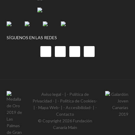
SÍGUENOS EN LAS REDES
Aviso legal
- | -
Política de
Privacidad
- | -
Política de Cookies
-
| -
Mapa Web
- | -
Accesibilidad
- | -
Contacto
© Copyright 2026
Fundación
Canaria Main