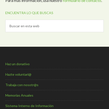
Para más información, usa nuestro
formulario de contacto
.
ENCUENTRA LO QUE BUSCAS
Haz un donativo
Hazte voluntari@
Trabaja con nosotr@s
Memorias Anuales
Sistema Interno de Información