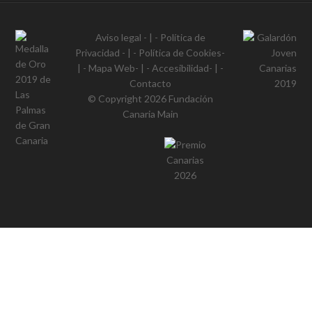
Aviso legal
- | -
Política de
Privacidad
- | -
Política de Cookies
-
| -
Mapa Web
- | -
Accesibilidad
- | -
Contacto
© Copyright 2026
Fundación
Canaria Main