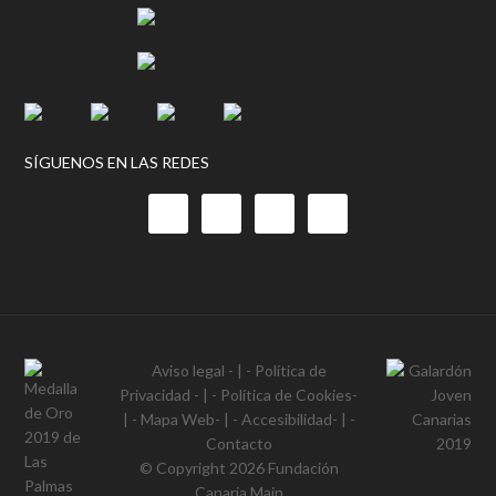
SÍGUENOS EN LAS REDES
Aviso legal
- | -
Política de
Privacidad
- | -
Política de Cookies
-
| -
Mapa Web
- | -
Accesibilidad
- | -
Contacto
© Copyright 2026
Fundación
Canaria Main