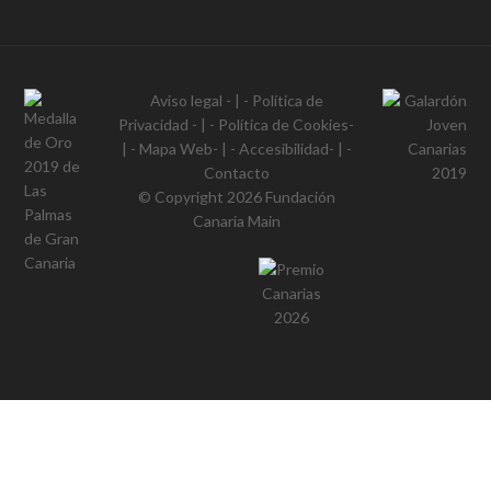
Aviso legal
- | -
Política de
Privacidad
- | -
Política de Cookies
-
| -
Mapa Web
- | -
Accesibilidad
- | -
Contacto
© Copyright 2026
Fundación
Canaria Main