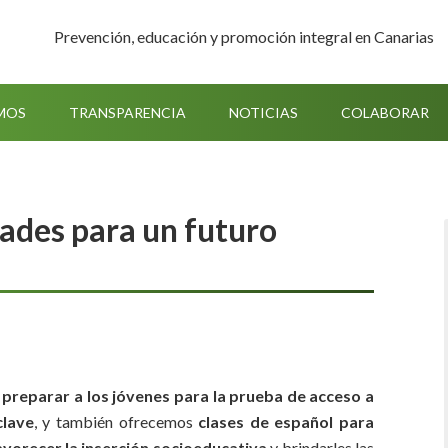
Prevención, educación y promoción integral en Canarias
MOS
TRANSPARENCIA
NOTICIAS
COLABORAR
dades para un futuro
n
preparar a los jóvenes para la prueba de acceso a
clave
, y también ofrecemos
clases de español para
avorecer la inserción socioeducativa
y brindarles las