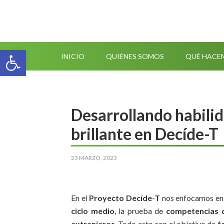
Abrir barra de herramientas
INICIO
QUIÉNES SOMOS
QUÉ HACE
Desarrollando habili
brillante en Decíde-T
23 MARZO, 2023
En el
Proyecto Decíde-T
nos enfocamos e
ciclo medio
, la prueba de
competencias 
extranjeros
. Todo esto con el objetivo de
f