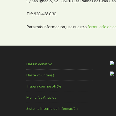
C/ San Ignacio, 52 - 35018 Las Palmas de Gran Can
Tlf: 928 436 830
Para más información, usa nuestro
formulario de c
Haz un donativo
Hazte voluntari@
Trabaja con nosotr@s
Memorias Anuales
Sistema Interno de Información