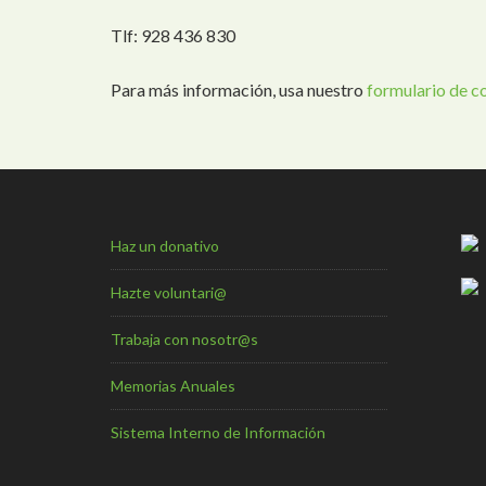
Tlf: 928 436 830
Para más información, usa nuestro
formulario de c
Haz un donativo
Hazte voluntari@
Trabaja con nosotr@s
Memorias Anuales
Sistema Interno de Información