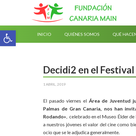
Abrir barra de herramientas
INICIO
QUIÉNES SOMOS
QUÉ HACE
Decidi2 en el Festival
1 ABRIL, 2019
El pasado viernes el
Área de Juventud ju
Palmas de Gran Canaria, nos han invi
Rodando»
, celebrado en el Museo Élder de l
a nuestros jóvenes el valor del cine como bie
ocio que se le adjudica generalmente.