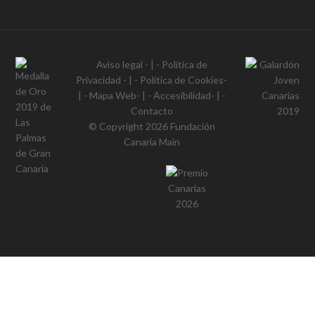
Aviso legal
- | -
Política de
Privacidad
- | -
Política de Cookies
-
| -
Mapa Web
- | -
Accesibilidad
- | -
Contacto
© Copyright 2026
Fundación
Canaria Main