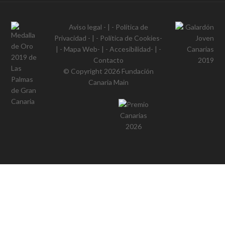
Aviso legal
- | -
Política de
Privacidad
- | -
Política de Cookies
-
| -
Mapa Web
- | -
Accesibilidad
- | -
Contacto
© Copyright 2026
Fundación
Canaria Main