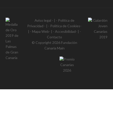
Aviso legal
- | -
Política de
Privacidad
- | -
Política de Cookies
-
| -
Mapa Web
- | -
Accesibilidad
- | -
Contacto
© Copyright 2026
Fundación
Canaria Main