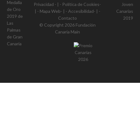
Privacidad
- | -
Política de Cookies
-
| -
Mapa Web
- | -
Accesibilidad
- | -
Contacto
© Copyright 2026
Fundación
Canaria Main