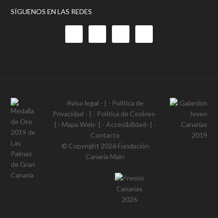
SÍGUENOS EN LAS REDES
Aviso legal
- | -
Política de
Privacidad
- | -
Política de Cookies
-
| -
Mapa Web
- | -
Accesibilidad
- | -
Contacto
© Copyright 2026
Fundación
Canaria Main