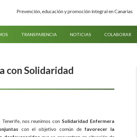
Prevención, educación y promoción integral en Canarias
MOS
TRANSPARENCIA
NOTICIAS
COLABORAR
a con Solidaridad
n Tenerife, nos reunimos con
Solidaridad Enfermera
onjuntas
con el objetivo común de
favorecer la
vos desfavorecidos
que se encuentran en situación de