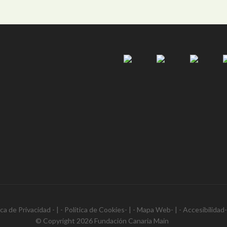
ica de Privacidad
- | -
Política de Cookies
- | -
Mapa Web
- | -
Accesibilidad
© Copyright 2026
Fundación Canaria Main