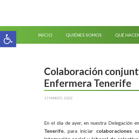
Abrir barra de herramientas
INICIO
QUIÉNES SOMOS
QUÉ HACE
Colaboración conjunt
Enfermera Tenerife
17 MARZO, 2022
En el día de ayer, en nuestra Delegación e
Tenerife
, para iniciar
colaboraciones c
integración social y laboral de colecti