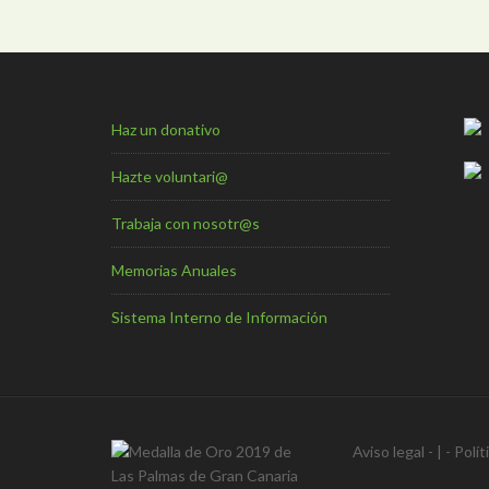
Haz un donativo
Hazte voluntari@
Trabaja con nosotr@s
Memorias Anuales
Sistema Interno de Información
Aviso legal
- | -
Polít